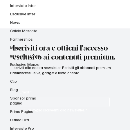
Interviste Inter
Esclusive Inter
News
Calcio Mercato
Partnerships
Iscriviti ora e ottieni l'accesso
Monza
esclusivo ai contenuti premium.
Interviste Monza
Esclusive Monza
Iscriviti alla nostra newsletter. Per tutti gli abbonati premium
Pro Vercelli
notizie esclusive, gadget e tanto ancora.
Clip
Blog
Email
*
Sponsor prima
pagina
Si voglio iscrivermi alla newsletter.
*
Prima Pagina
Ultima Ora
Interviste Pro