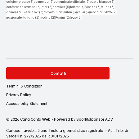
8 post
7 post
7 post
6 post
calciomercato
(8)
ac monza
(7)
comunicato ufficiale
(7)
paolo bianco
(6)
6 post
5 post
5 post
4 post
3 post
3 post
conferenza stampa
(6)
Inter
(5)
acmilan
(5)
fcinter
(4)
Monza
(3)
Milan
(3)
3 post
3 post
3 post
3 post
3 post
2 post
acmonza
(3)
serie bkt
(3)
playoff
(3)
ac milan
(3)
chivu
(3)
mondiali 2026
(2)
2 post
2 post
2 post
2 post
nazionale italiana
(2)
modric
(2)
Panini
(2)
leao
(2)
Contatti
Termini & Condizioni
Privacy Policy
Accessibility Statement
© 2026 Carta Canta Web - Powered by Sport&Sponsor ADV
Cartacantaweb.it è una Testata giornalistica registrata – Aut. Trib. di
Vercelli n. 272/2023 del 30/01/2023