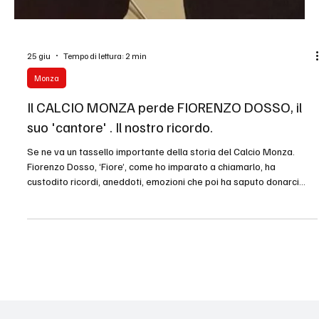
25 giu
Tempo di lettura: 2 min
Monza
Il CALCIO MONZA perde FIORENZO DOSSO, il
suo 'cantore' . Il nostro ricordo.
Se ne va un tassello importante della storia del Calcio Monza.
Fiorenzo Dosso, ‘Fiore’, come ho imparato a chiamarlo, ha
custodito ricordi, aneddoti, emozioni che poi ha saputo donarci
nelle sue opere. L’ho conosciuto allo stadio, al Brianteo, solo
qualche anno fa all’inizio della nuova gestione Fininvest. Si era
creata una piacevole empatia, sentirlo citare episodi passati ha
contribuito ad avvicinarmi così tanto alla squadra biancorossa . Ho
poi assistito alla presentazio