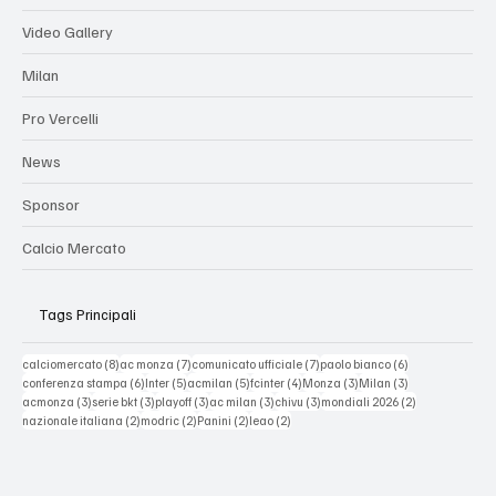
Categories
Video Gallery
Milan
Pro Vercelli
News
Sponsor
Calcio Mercato
Tags Principali
8 post
7 post
7 post
6 post
calciomercato
(8)
ac monza
(7)
comunicato ufficiale
(7)
paolo bianco
(6)
6 post
5 post
5 post
4 post
3 post
3 post
conferenza stampa
(6)
Inter
(5)
acmilan
(5)
fcinter
(4)
Monza
(3)
Milan
(3)
3 post
3 post
3 post
3 post
3 post
2 post
acmonza
(3)
serie bkt
(3)
playoff
(3)
ac milan
(3)
chivu
(3)
mondiali 2026
(2)
2 post
2 post
2 post
2 post
nazionale italiana
(2)
modric
(2)
Panini
(2)
leao
(2)