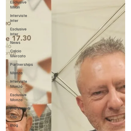
Esclusive
Milan
Interviste
Inter
Esclusive
Inter
News
Calcio
Mercato
Partnerships
Monza
Interviste
Monza
Esclusive
Monza
Pro Vercelli
Clip
Blog