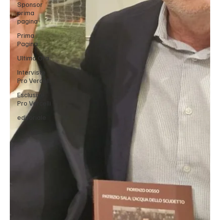
Sponsor
prima
pagina
Prima
Pagina
Ultima Ora
Interviste
Pro Vercelli
Esclusive
Pro Vercelli
editoriale