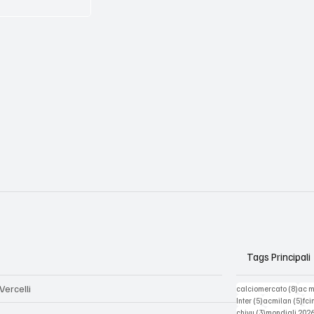
Tags Principali
Vercelli
8 pos
calciomercato
(8)
ac 
5 post
5 p
Inter
(5)
acmilan
(5)
fci
3 post
chivu
(3)
mondiali 202