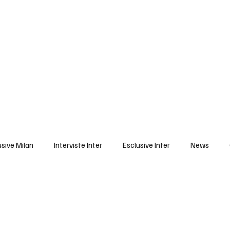
Milan
Inter
Monza
Pro Vercelli
News
Sponsor
usive Milan
Interviste Inter
Esclusive Inter
News
Clip
Blog
Sponsor prima pagina
Prima Pagina