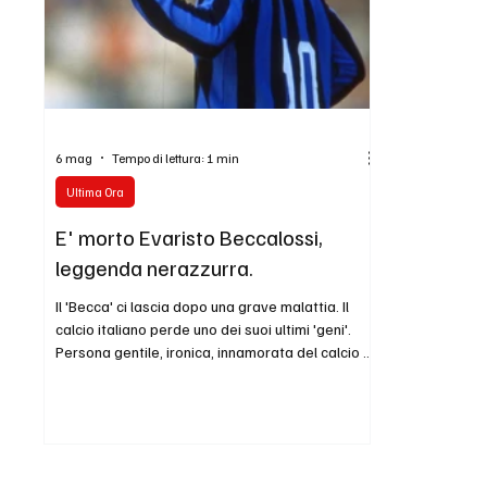
6 mag
Tempo di lettura: 1 min
Ultima Ora
E' morto Evaristo Beccalossi,
leggenda nerazzurra.
Il 'Becca' ci lascia dopo una grave malattia. Il
calcio italiano perde uno dei suoi ultimi 'geni'.
Persona gentile, ironica, innamorata del calcio e
della sua Inter. foto Inter.it