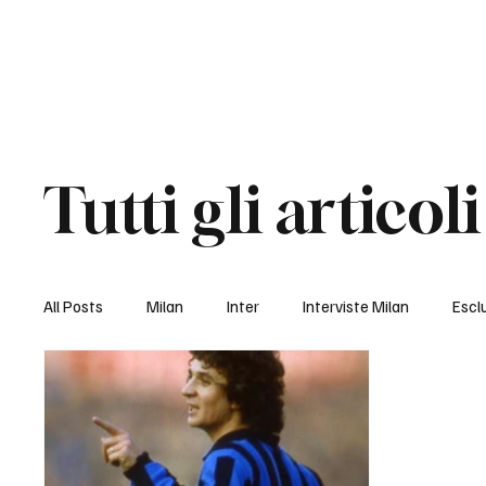
Video Gallery
Tutti gli articoli
All Posts
Milan
Inter
Interviste Milan
Escl
Interviste Monza
Esclusive Monza
Pro Vercelli
Esclusive Pro Vercelli
editoriale