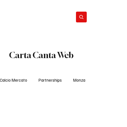
Calcio Mercato
Iscriviti
Carta Canta Web
Calcio Mercato
Partnerships
Monza
Ultima Ora
Interviste Pro Vercelli