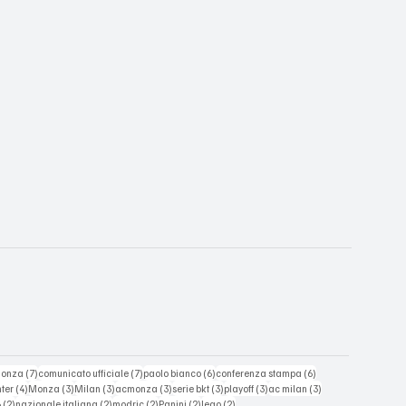
t
7 post
7 post
6 post
6 post
monza
(7)
comunicato ufficiale
(7)
paolo bianco
(6)
conferenza stampa
(6)
ost
4 post
3 post
3 post
3 post
3 post
3 post
3 post
nter
(4)
Monza
(3)
Milan
(3)
acmonza
(3)
serie bkt
(3)
playoff
(3)
ac milan
(3)
2 post
2 post
2 post
2 post
2 post
6
(2)
nazionale italiana
(2)
modric
(2)
Panini
(2)
leao
(2)