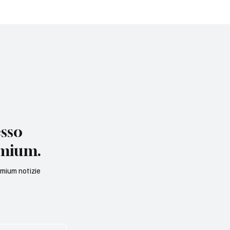
esso
emium.
remium notizie