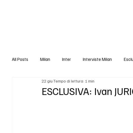
Video Gallery
All Posts
Milan
Inter
Interviste Milan
Escl
22 giu
Tempo di lettura: 1 min
Interviste Monza
Esclusive Monza
Pro Vercelli
ESCLUSIVA: Ivan JURIC
Esclusive Pro Vercelli
editoriale