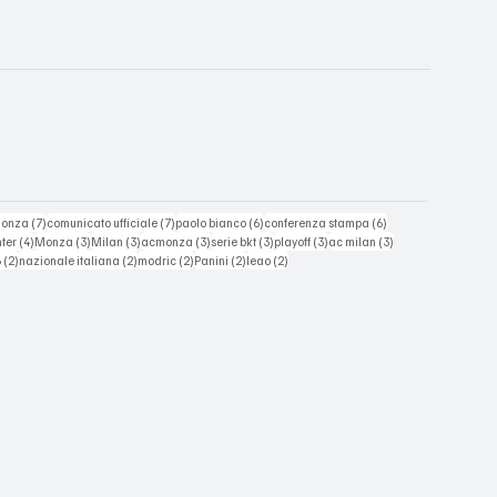
t
7 post
7 post
6 post
6 post
monza
(7)
comunicato ufficiale
(7)
paolo bianco
(6)
conferenza stampa
(6)
ost
4 post
3 post
3 post
3 post
3 post
3 post
3 post
nter
(4)
Monza
(3)
Milan
(3)
acmonza
(3)
serie bkt
(3)
playoff
(3)
ac milan
(3)
2 post
2 post
2 post
2 post
2 post
6
(2)
nazionale italiana
(2)
modric
(2)
Panini
(2)
leao
(2)