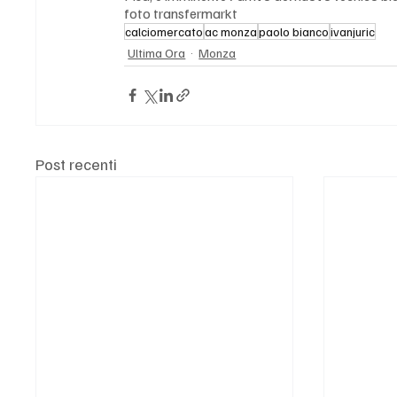
foto transfermarkt
calciomercato
ac monza
paolo bianco
ivanjuric
Ultima Ora
Monza
Post recenti