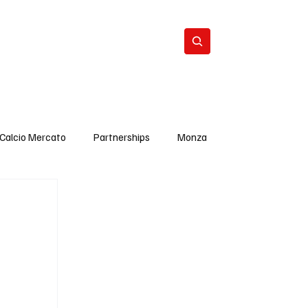
Calcio Mercato
Iscriviti
Calcio Mercato
Partnerships
Monza
Ultima Ora
Interviste Pro Vercelli