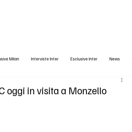
Milan
Inter
Monza
Pro Vercelli
News
Sponsor
usive Milan
Interviste Inter
Esclusive Inter
News
Clip
Blog
Sponsor prima pagina
Prima Pagina
 oggi in visita a Monzello