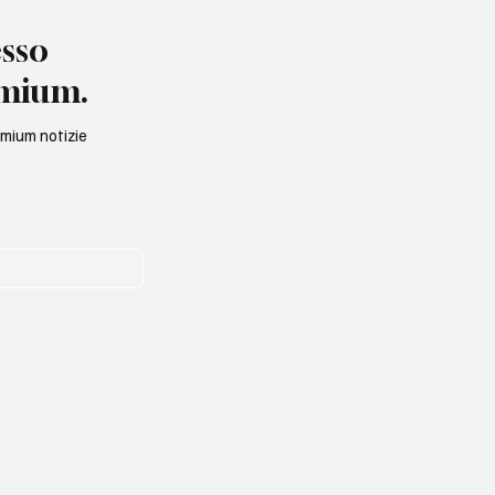
esso
emium.
remium notizie