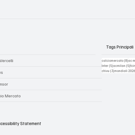
Tags Principali
Vercelli
8 pos
calciomercato
(8)
ac 
5 post
5 p
Inter
(5)
acmilan
(5)
fci
3 post
chivu
(3)
mondiali 202
ws
nsor
cio Mercato
cessibility Statement