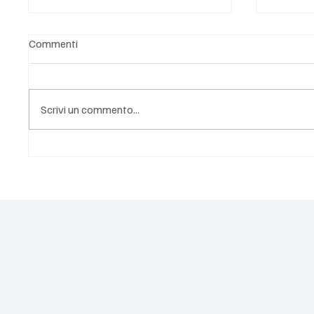
Commenti
Scrivi un commento...
MODRIC rinnova con AC MILAN
MILAN in apprensione: al
fino al 2027
Mondial