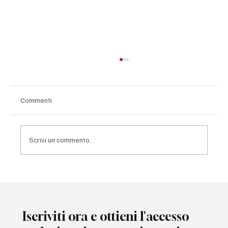
Commenti
Scrivi un commento...
Il 6 e il 7 luglio parte la stagione di AC
MONZA
Iscriviti ora e ottieni l'accesso