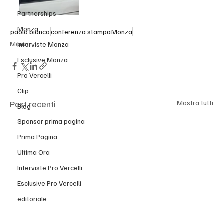
Partnerships
Monza
paolo bianco
conferenza stampa
Monza
Monza
Interviste Monza
Esclusive Monza
Pro Vercelli
Clip
Post recenti
Mostra tutti
Blog
Sponsor prima pagina
Prima Pagina
Ultima Ora
Interviste Pro Vercelli
Esclusive Pro Vercelli
editoriale