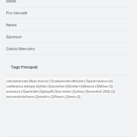
Milan
Pro Vercelli
News
Sponsor
Calcio Mercato
Tags Principali
8 post
7 post
7 post
6 post
calciomercato
(8)
ac monza
(7)
comunicato ufficiale
(7)
paolo bianco
(6)
6 post
5 post
5 post
4 post
3 post
3 post
conferenza stampa
(6)
Inter
(5)
acmilan
(5)
fcinter
(4)
Monza
(3)
Milan
(3)
3 post
3 post
3 post
3 post
3 post
2 post
acmonza
(3)
serie bkt
(3)
playoff
(3)
ac milan
(3)
chivu
(3)
mondiali 2026
(2)
2 post
2 post
2 post
2 post
nazionale italiana
(2)
modric
(2)
Panini
(2)
leao
(2)