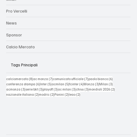
Pro Vercelli
News
Sponsor
Calcio Mercato
Tags Principali
8 post
7 post
7 post
6 post
calciomercato
(8)
ac monza
(7)
comunicato ufficiale
(7)
paolo bianco
(6)
6 post
5 post
5 post
4 post
3 post
3 post
conferenza stampa
(6)
Inter
(5)
acmilan
(5)
fcinter
(4)
Monza
(3)
Milan
(3)
3 post
3 post
3 post
3 post
3 post
2 post
acmonza
(3)
serie bkt
(3)
playoff
(3)
ac milan
(3)
chivu
(3)
mondiali 2026
(2)
2 post
2 post
2 post
2 post
nazionale italiana
(2)
modric
(2)
Panini
(2)
leao
(2)