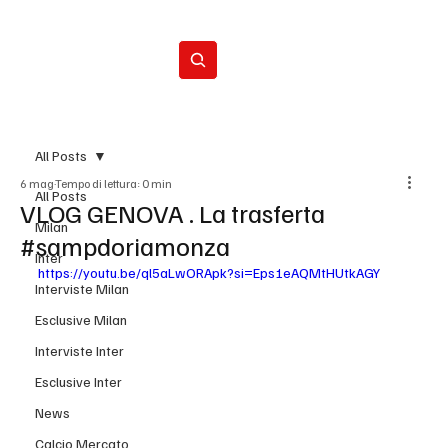
Iscriviti
All Posts
6 mag
Tempo di lettura: 0 min
All Posts
VLOG GENOVA . La trasferta
Milan
#sampdoriamonza
Inter
https://youtu.be/ql5aLwORApk?si=Eps1eAQMtHUtkAGY
Interviste Milan
Esclusive Milan
Interviste Inter
Esclusive Inter
News
Calcio Mercato